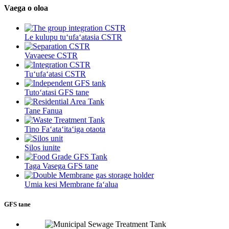
Vaega o oloa
Le kulupu tuʻufaʻatasia CSTR
Vavaeese CSTR
Tuʻufaʻatasi CSTR
Tutoʻatasi GFS tane
Tane Fanua
Tino Faʻataʻitaʻiga otaota
Silos iunite
Taga Vasega GFS tane
Umia kesi Membrane faʻalua
GFS tane