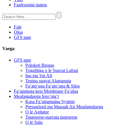
Faafesootai matou
Fale
Oloa
GFS tane
Vaega
GFS tane
Poloketi Biogas
Togafitiga o le Suavai Lafoai
Inu ma Vai Afi
Teuina suavai Alamanuia
Faʻatoʻaga Faʻatoʻaga & Silos
Faʻaputuga kesi Membrane Faʻalua
Meafaigaluega fesoʻotaʻi
Kasa Faʻamamaina System
Pressurized ma Mausali Air Meafaigaluega
O le Agitator
Tuueseese-suavaia tuueseese
O le Sulu