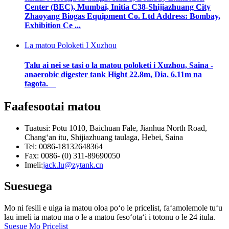
Center (BEC), Mumbai, Initia C38-Shijiazhuang City
Zhaoyang Biogas Equipment Co. Ltd Address: Bombay,
Exhibition Ce ...
La matou Poloketi I Xuzhou
Talu ai nei se tasi o la matou poloketi i Xuzhou, Saina -
anaerobic digester tank Hight 22.8m, Dia. 6.11m na
fagota.
Faafesootai matou
Tuatusi: Potu 1010, Baichuan Fale, Jianhua North Road,
Changʻan itu, Shijiazhuang taulaga, Hebei, Saina
Tel: 0086-18132648364
Fax: 0086- (0) 311-89690050
Imeli:
jack.lu@zytank.cn
Suesuega
Mo ni fesili e uiga ia matou oloa poʻo le pricelist, faʻamolemole tuʻu
lau imeli ia matou ma o le a matou fesoʻotaʻi i totonu o le 24 itula.
Suesue Mo Pricelist