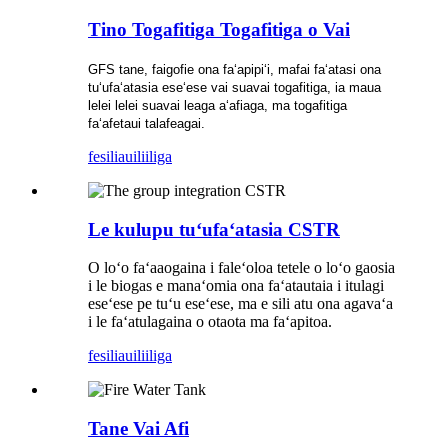
Tino Togafitiga Togafitiga o Vai
GFS tane, faigofie ona faʻapipiʻi, mafai faʻatasi ona
tuʻufaʻatasia eseʻese vai suavai togafitiga, ia maua
lelei lelei suavai leaga aʻafiaga, ma togafitiga
faʻafetaui talafeagai.
fesili
auiliiliga
Le kulupu tuʻufaʻatasia CSTR
O loʻo faʻaaogaina i faleʻoloa tetele o loʻo gaosia
i le biogas e manaʻomia ona faʻatautaia i itulagi
eseʻese pe tuʻu eseʻese, ma e sili atu ona agavaʻa
i le faʻatulagaina o otaota ma faʻapitoa.
fesili
auiliiliga
Tane Vai Afi