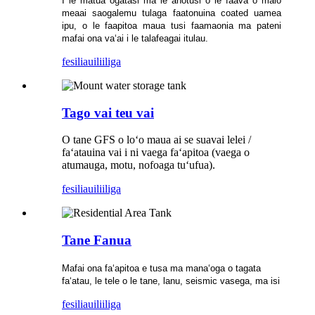
I le matua ogatasi ma le anotusi o le faava o malo
meaai saogalemu tulaga faatonuina coated uamea
ipu, o le faapitoa maua tusi faamaonia ma pateni
mafai ona vaʻai i le talafeagai itulau.
fesili
auiliiliga
Tago vai teu vai
O tane GFS o loʻo maua ai se suavai lelei /
faʻatauina vai i ni vaega faʻapitoa (vaega o
atumauga, motu, nofoaga tuʻufua).
fesili
auiliiliga
Tane Fanua
Mafai ona faʻapitoa e tusa ma manaʻoga o tagata
faʻatau, le tele o le tane, lanu, seismic vasega, ma isi
fesili
auiliiliga