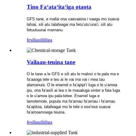
Tino Faʻataʻitaʻiga otaota
GFS tane, e mafai ona vaevaeina i vaega mo suavai
lafoai, sili atu talafeagai ma fetuʻutuʻunaʻi, sili atu
fetuutuunai mamanu.
fesili
auiliiliga
Vailaau-teuina tane
O le tane a le GFS e sili atu le malosi o le pala ma e
faʻaaoga tele e teu ai le vai ma vai i mea tau
alamanuia. O le enamel e faʻapipiʻi luga o le uʻamea
ipu, ona faʻasili ai lea o le maualuga sinter e faia luga
o le uʻamea ipu pala-tetee. Enamel luga e
lamolemole, pupula ma faʻamau faʻamau i faʻamau
faʻapitoa, talafeagai mo le tele o eseʻese suavai
faʻamoemoega teuina.
fesili
auiliiliga