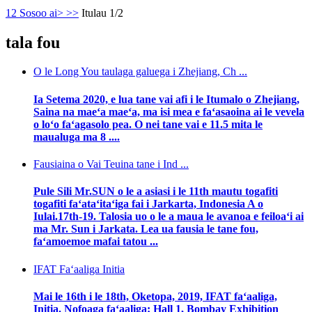
1
2
Sosoo ai>
>>
Itulau 1/2
tala fou
O le Long You taulaga galuega i Zhejiang, Ch ...
Ia Setema 2020, e lua tane vai afi i le Itumalo o Zhejiang,
Saina na maeʻa maeʻa, ma isi mea e faʻasaoina ai le vevela
o loʻo faʻagasolo pea. O nei tane vai e 11.5 mita le
maualuga ma 8 ....
Fausiaina o Vai Teuina tane i Ind ...
Pule Sili Mr.SUN o le a asiasi i le 11th mautu togafiti
togafiti faʻataʻitaʻiga fai i Jarkarta, Indonesia A o
Iulai.17th-19. Talosia uo o le a maua le avanoa e feiloaʻi ai
ma Mr. Sun i Jarkata. Lea ua fausia le tane fou,
faʻamoemoe mafai tatou ...
IFAT Faʻaaliga Initia
Mai le 16th i le 18th, Oketopa, 2019, IFAT faʻaaliga,
Initia. Nofoaga faʻaaliga: Hall 1, Bombay Exhibition