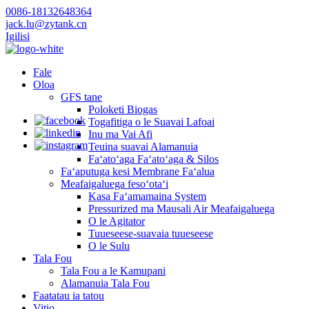
0086-18132648364
jack.lu@zytank.cn
Igilisi
Fale
Oloa
GFS tane
Poloketi Biogas
Togafitiga o le Suavai Lafoai
Inu ma Vai Afi
Teuina suavai Alamanuia
Faʻatoʻaga Faʻatoʻaga & Silos
Faʻaputuga kesi Membrane Faʻalua
Meafaigaluega fesoʻotaʻi
Kasa Faʻamamaina System
Pressurized ma Mausali Air Meafaigaluega
O le Agitator
Tuueseese-suavaia tuueseese
O le Sulu
Tala Fou
Tala Fou a le Kamupani
Alamanuia Tala Fou
Faatatau ia tatou
Vitio