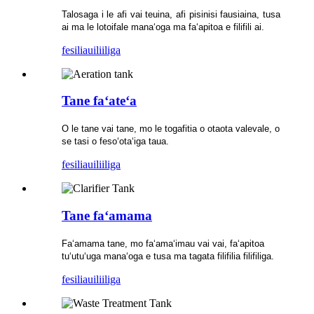
Talosaga i le afi vai teuina, afi pisinisi fausiaina, tusa
ai ma le lotoifale manaʻoga ma faʻapitoa e filifili ai.
fesili
auiliiliga
Tane faʻateʻa
O le tane vai tane, mo le togafitia o otaota valevale, o
se tasi o fesoʻotaʻiga taua.
fesili
auiliiliga
Tane faʻamama
Faʻamama tane, mo faʻamaʻimau vai vai, faʻapitoa
tuʻutuʻuga manaʻoga e tusa ma tagata filifilia filifiliga.
fesili
auiliiliga