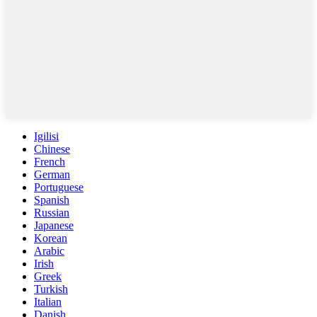
Igilisi
Chinese
French
German
Portuguese
Spanish
Russian
Japanese
Korean
Arabic
Irish
Greek
Turkish
Italian
Danish