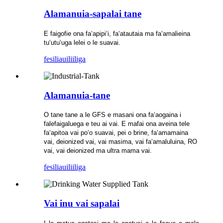
Alamanuia-sapalai tane
E faigofie ona faʻapipiʻi, faʻatautaia ma faʻamalieina
tuʻutuʻuga lelei o le suavai.
fesili
auiliiliga
Alamanuia-tane
O tane tane a le GFS e masani ona faʻaogaina i
falefaigaluega e teu ai vai. E mafai ona aveina tele
faʻapitoa vai poʻo suavai, pei o brine, faʻamamaina
vai, deionized vai, vai masima, vai faʻamaluluina, RO
vai, vai deionized ma ultra mama vai.
fesili
auiliiliga
Vai inu vai sapalai